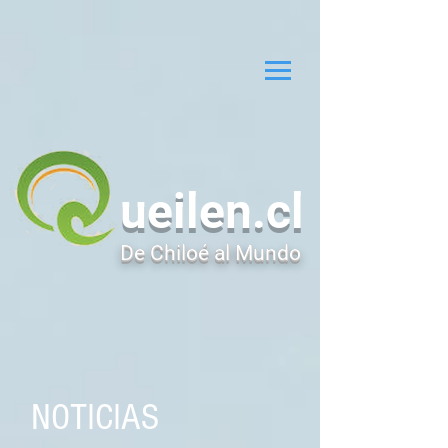
ueilen.cl
De Chiloé al Mundo
NOTICIAS