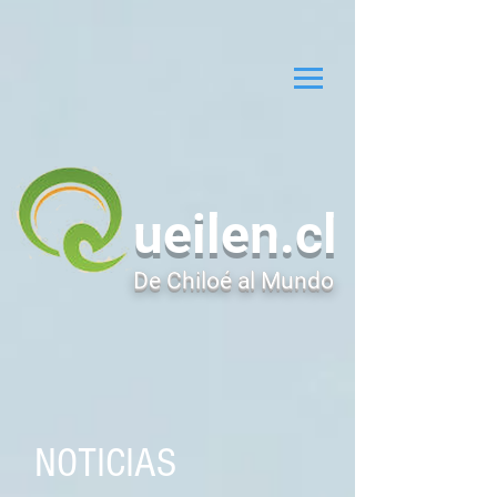
ueilen.cl
De Chiloé al Mundo
NOTICIAS